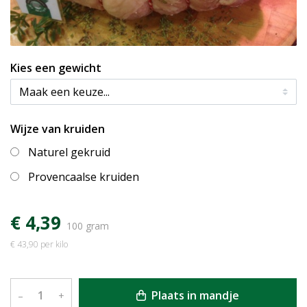
Kies een gewicht
Wijze van kruiden
Naturel gekruid
Provencaalse kruiden
€ 4,39
100 gram
€ 43,90 per kilo
Plaats in mandje
–
+