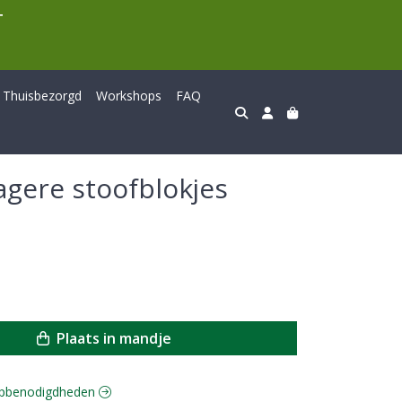
T
Thuisbezorgd
Workshops
FAQ
agere stoofblokjes
Plaats in mandje
soepbenodigdheden