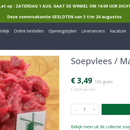
Let op : ZATERDAG 1 AUG. GAAT DE WINKEL OM 14:00 UUR DICH
Deze zomervakantie GESLOTEN van 3 t/m 24 augustus
elijk
Online bestellen
Openingstijden
Leveranciers
Vacature
Soepvlees / M
€ 3,49
100 gram
€ 34,90 per kilo
–
+
Bekijk meer uit de collectie 