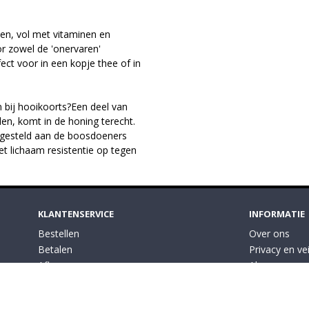
ten, vol met vitaminen en
or zowel de 'onervaren'
ect voor in een kopje thee of in
 bij hooikoorts?Een deel van
len, komt in de honing terecht.
tgesteld aan de boosdoeners
t lichaam resistentie op tegen
KLANTENSERVICE
INFORMATIE
Bestellen
Over ons
Betalen
Privacy en vei
Afleveren
Algemene vo
Contact
Disclaimer
Cookies