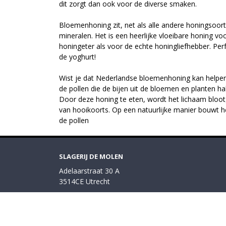
dit zorgt dan ook voor de diverse smaken.
Bloemenhoning zit, net als alle andere honingsoor
mineralen. Het is een heerlijke vloeibare honing vo
honingeter als voor de echte honingliefhebber. Perf
de yoghurt!
Wist je dat Nederlandse bloemenhoning kan helpen
de pollen die de bijen uit de bloemen en planten ha
Door deze honing te eten, wordt het lichaam bloo
van hooikoorts. Op een natuurlijke manier bouwt he
de pollen
SLAGERIJ DE MOLEN
Adelaarstraat 30 A
3514CE Utrecht
030 27 11 363
bestelling@slagerijdemolen.nl