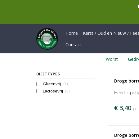
Home
Kerst / Oud en Nieuw / Feest
Contact
Worst
Gedr
DIEETTYPES
Droge borr
Glutenvrij
(5)
Lactosevrij
(5)
Heerlijk pitt
€ 3,40
per
Droge borr