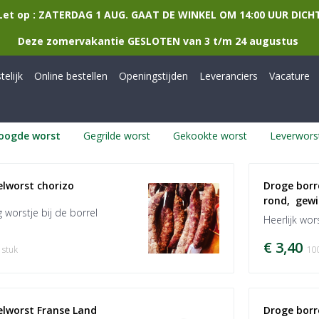
Let op : ZATERDAG 1 AUG. GAAT DE WINKEL OM 14:00 UUR DICH
Deze zomervakantie GESLOTEN van 3 t/m 24 augustus
elijk
Online bestellen
Openingstijden
Leveranciers
Vacature
oogde worst
Gegrilde worst
Gekookte worst
Leverwors
elworst chorizo
Droge borr
rond,  gew
ig worstje bij de borrel
Heerlijk wor
€ 3,40
 stuk
10
elworst Franse Land
Droge borr