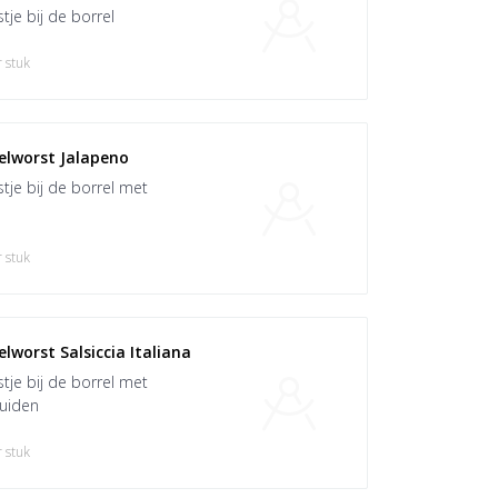
stje bij de borrel
 stuk
elworst Jalapeno
stje bij de borrel met
 stuk
lworst Salsiccia Italiana
stje bij de borrel met
ruiden
 stuk