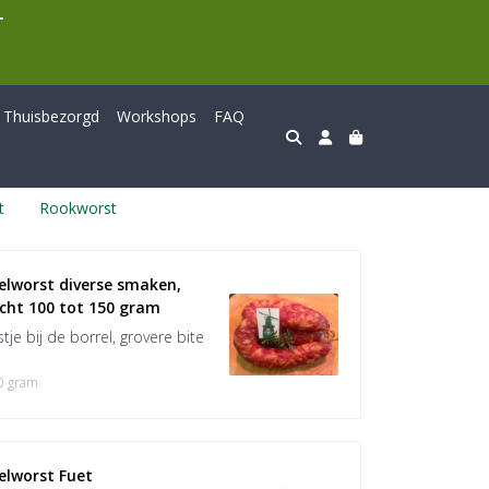
T
Thuisbezorgd
Workshops
FAQ
t
Rookworst
elworst diverse smaken, 
icht 100 tot 150 gram
stje bij de borrel, grovere bite
0 gram
elworst Fuet