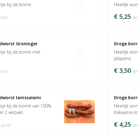
tje bij de borrel
Heerlijk wor
€ 5,25
 stuk
per
elworst Groninger
Droge borr
stje bij de borrel met
Heerlijk wor
Jalapeno
€ 3,50
 stuk
per
elworst lamssalami
Droge borre
stje bij de borrel van 100%
Heerlijk wor
er 2 verpakt
Italiaanse k
€ 4,25
 portie
per