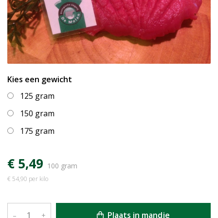
Kies een gewicht
125 gram
150 gram
175 gram
€ 5,49
100 gram
€ 54,90 per kilo
Plaats in mandje
–
+