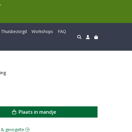
T
Thuisbezorgd
Workshops
FAQ
king
Plaats in mandje
ld & gevogelte