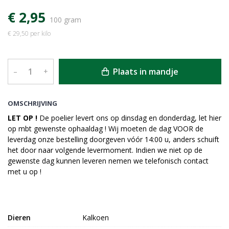
€ 2,95
100 gram
€ 29,50 per kilo
Plaats in mandje
–
+
OMSCHRIJVING
LET OP !
De poelier levert ons op dinsdag en donderdag, let hier
op mbt gewenste ophaaldag ! Wij moeten de dag VOOR de
leverdag onze bestelling doorgeven vóór 14:00 u, anders schuift
het door naar volgende levermoment. Indien we niet op de
gewenste dag kunnen leveren nemen we telefonisch contact
met u op !
Dieren
Kalkoen