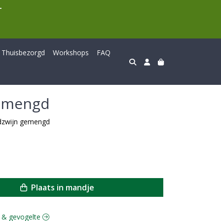
T
Thuisbezorgd
Workshops
FAQ
gemengd
ildzwijn gemengd
Plaats in mandje
ld & gevogelte