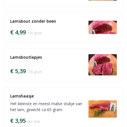
Lamsbout zonder been
€ 4,99
100 gram
Lamsboutlapjes
€ 5,39
100 gram
Lamshaasje
Het kleinste en meest malse stukje van
het lam, gewicht ca 65 gram
€ 3,95
per stuk