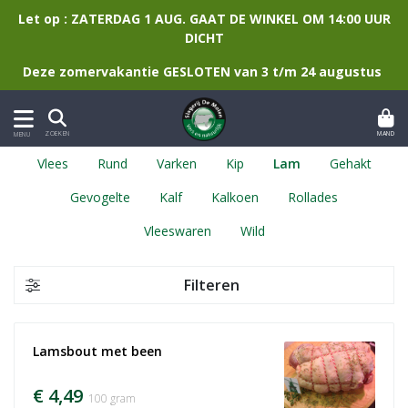
Let op : ZATERDAG 1 AUG. GAAT DE WINKEL OM 14:00 UUR
DICHT
Deze zomervakantie GESLOTEN van 3 t/m 24 augustus
MAND
ZOEKEN
MENU
Vlees
Rund
Varken
Kip
Lam
Gehakt
Gevogelte
Kalf
Kalkoen
Rollades
Vleeswaren
Wild
Filteren
Lamsbout met been
€ 4,49
100 gram