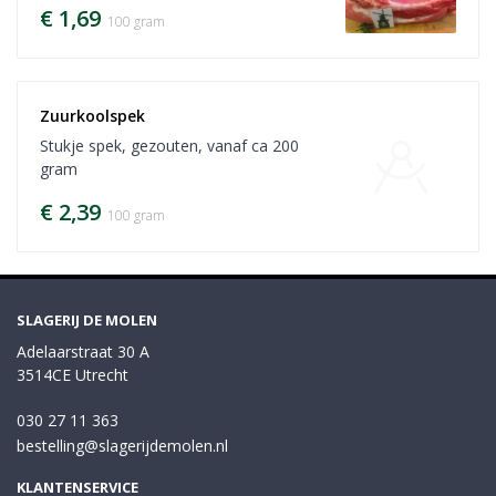
€ 1,69
100 gram
Zuurkoolspek
Stukje spek, gezouten, vanaf ca 200
gram
€ 2,39
100 gram
SLAGERIJ DE MOLEN
Adelaarstraat 30 A
3514CE Utrecht
030 27 11 363
bestelling@slagerijdemolen.nl
KLANTENSERVICE