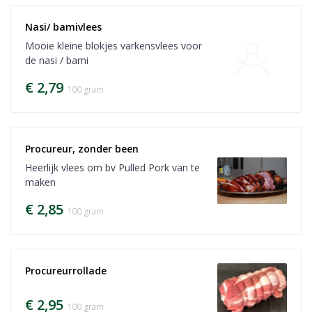
Nasi/ bamivlees
Mooie kleine blokjes varkensvlees voor
de nasi / bami
€ 2,79
100 gram
Procureur, zonder been
Heerlijk vlees om bv Pulled Pork van te
maken
€ 2,85
100 gram
Procureurrollade
€ 2,95
100 gram