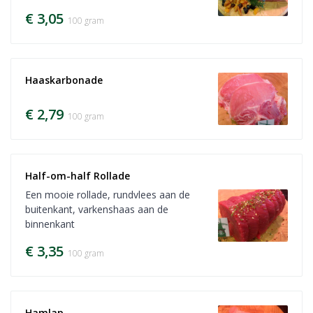
€ 3,05
100 gram
Haaskarbonade
€ 2,79
100 gram
Half-om-half Rollade
Een mooie rollade, rundvlees aan de
buitenkant, varkenshaas aan de
binnenkant
€ 3,35
100 gram
Hamlap