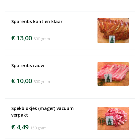
Spareribs kant en klaar
€ 13,00
500 gram
Spareribs rauw
€ 10,00
500 gram
Spekblokjes (mager) vacuum 
verpakt
€ 4,49
150 gram