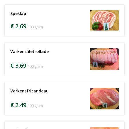
Speklap
€ 2,69
100 gram
Varkensfiletrollade
€ 3,69
100 gram
Varkensfricandeau
€ 2,49
100 gram