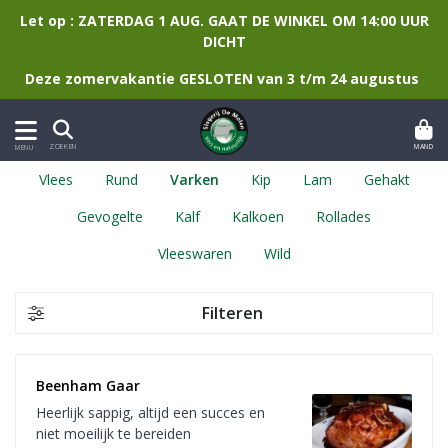
Let op : ZATERDAG 1 AUG. GAAT DE WINKEL OM 14:00 UUR
DICHT
Deze zomervakantie GESLOTEN van 3 t/m 24 augustus
MAND
ZOEKEN
MENU
Vlees
Rund
Varken
Kip
Lam
Gehakt
Gevogelte
Kalf
Kalkoen
Rollades
Vleeswaren
Wild
Filteren
Beenham Gaar 
Heerlijk sappig, altijd een succes en
niet moeilijk te bereiden