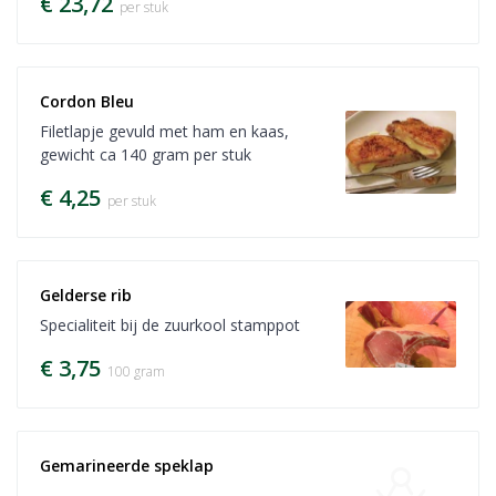
€ 23,72
per stuk
Cordon Bleu
Filetlapje gevuld met ham en kaas,
gewicht ca 140 gram per stuk
€ 4,25
per stuk
Gelderse rib
Specialiteit bij de zuurkool stamppot
€ 3,75
100 gram
Gemarineerde speklap